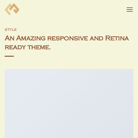
Skip
to
content
STYLE
An Amazing responsive and Retina
ready theme.